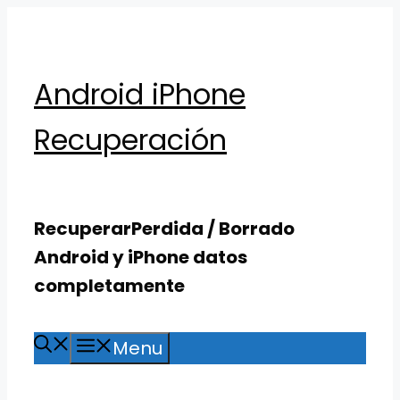
Skip
to
content
Android iPhone
Recuperación
RecuperarPerdida / Borrado
Android y iPhone datos
completamente
Menu