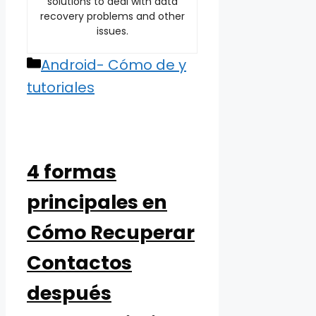
solutions to deal with data
recovery problems and other
issues.
Categories
Android- Cómo de y
tutoriales
4 formas
principales en
Cómo Recuperar
Contactos
después