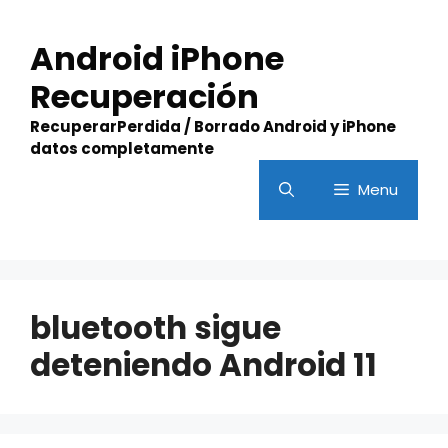
Skip
to
Android iPhone
content
Recuperación
RecuperarPerdida / Borrado Android y iPhone
datos completamente
Menu
bluetooth sigue
deteniendo Android 11