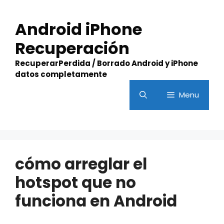
Skip
to
Android iPhone
content
Recuperación
RecuperarPerdida / Borrado Android y iPhone
datos completamente
Menu
cómo arreglar el
hotspot que no
funciona en Android