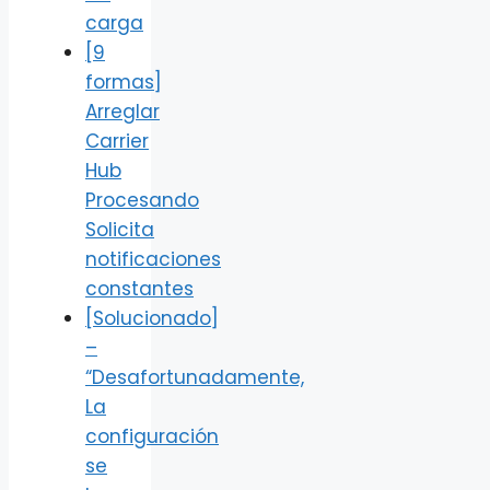
carga
[9
formas]
Arreglar
Carrier
Hub
Procesando
Solicita
notificaciones
constantes
[Solucionado]
–
“Desafortunadamente,
La
configuración
se