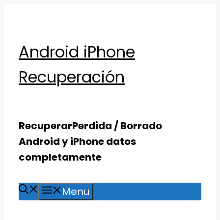
Skip
to
content
Android iPhone
Recuperación
RecuperarPerdida / Borrado
Android y iPhone datos
completamente
Menu