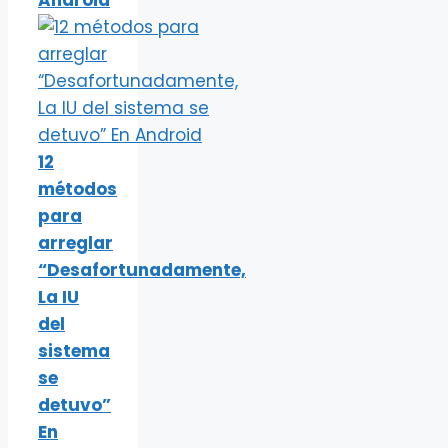
12
métodos
para
arreglar
“Desafortunadamente,
La IU
del
sistema
se
detuvo”
En