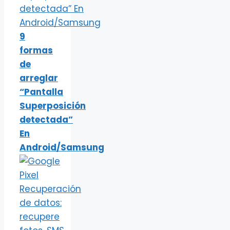
9
formas
de
arreglar
“Pantalla
Superposición
detectada”
En
Android/Samsung