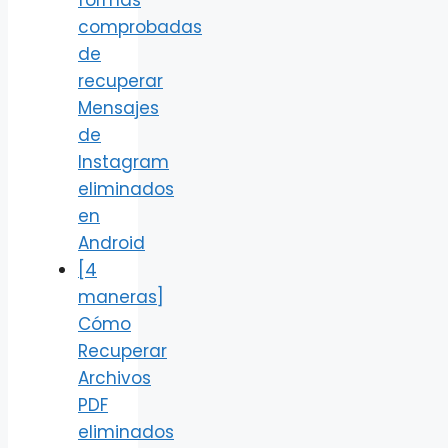
comprobadas
de
recuperar
Mensajes
de
Instagram
eliminados
en
Android
[4
maneras]
Cómo
Recuperar
Archivos
PDF
eliminados