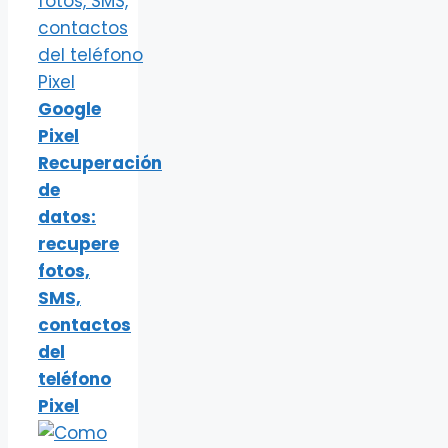
Google
Pixel
Recuperación
de
datos:
recupere
fotos,
SMS,
contactos
del
teléfono
Pixel