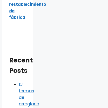
restablecimiento
de
fábrica
Recent
Posts
13
formas
de
arreglarlo