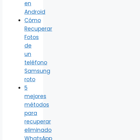
en
Android
Cómo
Recuperar
Fotos
de
un
teléfono
Samsung
roto
5
mejores
métodos
para
recuperar
eliminado
WhatsApp