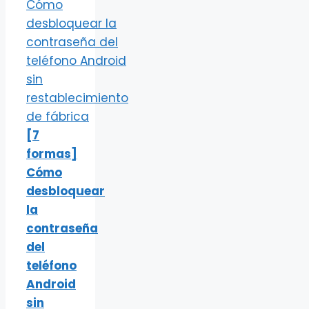
[7
formas]
Cómo
desbloquear
la
contraseña
del
teléfono
Android
sin