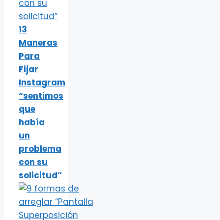
13
Maneras
Para
Fijar
Instagram
“sentimos
que
había
un
problema
con su
solicitud”