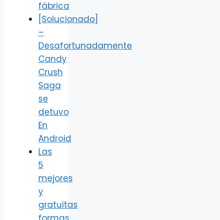
fábrica
[Solucionado]
–
Desafortunadamente
Candy
Crush
Saga
se
detuvo
En
Android
Las
5
mejores
y
gratuitas
formas