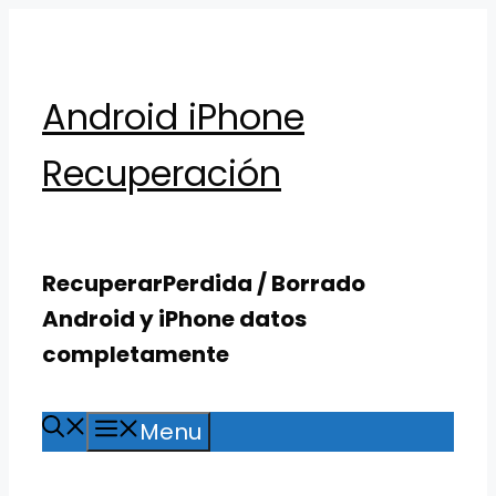
Skip
to
content
Android iPhone
Recuperación
RecuperarPerdida / Borrado
Android y iPhone datos
completamente
Menu