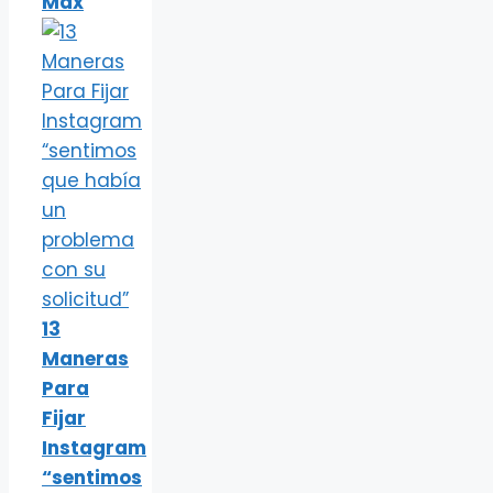
Max
13
Maneras
Para
Fijar
Instagram
“sentimos