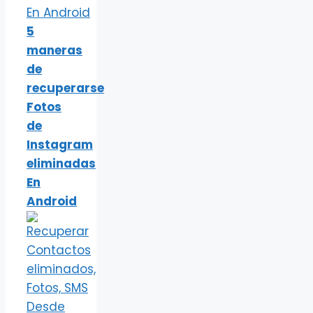
5
maneras
de
recuperarse
Fotos
de
Instagram
eliminadas
En
Android