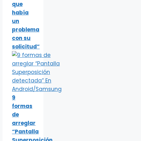
que
había
un
problema
con su
solicitud”
9
formas
de
arreglar
“Pantalla
Superposición