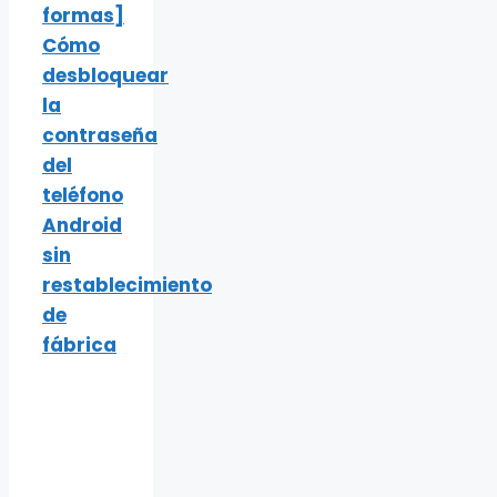
formas]
Cómo
desbloquear
la
contraseña
del
teléfono
Android
sin
restablecimiento
de
fábrica