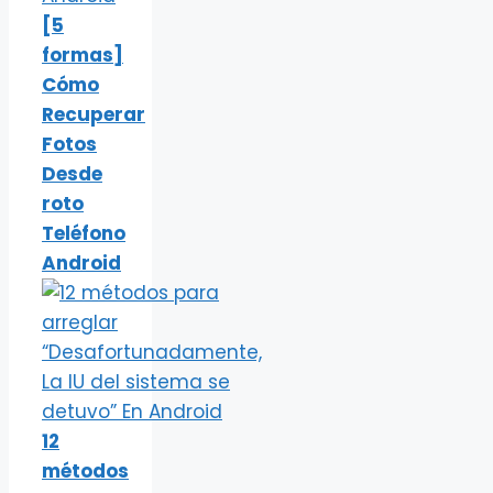
[5
formas]
Cómo
Recuperar
Fotos
Desde
roto
Teléfono
Android
12
métodos