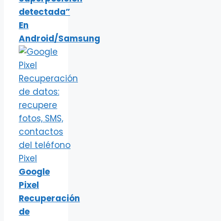
detectada”
En
Android/Samsung
Google
Pixel
Recuperación
de