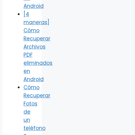
Android
[4
maneras]
Cómo
Recuperar
Archivos
PDF
eliminados
en
Android
Cómo
Recuperar
Fotos
de
un
teléfono