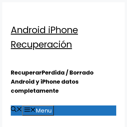
Skip
to
content
Android iPhone
Recuperación
RecuperarPerdida / Borrado
Android y iPhone datos
completamente
Menu