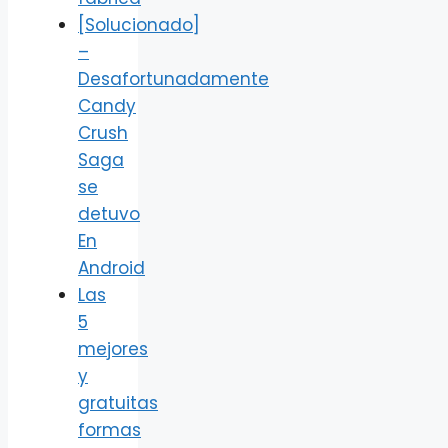
[Solucionado]
–
Desafortunadamente
Candy
Crush
Saga
se
detuvo
En
Android
Las
5
mejores
y
gratuitas
formas