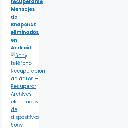
recuperarse
Mensajes
de
Snapchat
eliminados
en
Android