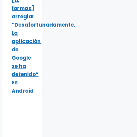
formas]
arreglar
“Desafortunadamente,
La
aplicación
de
Google
se ha
detenido”
En
Android