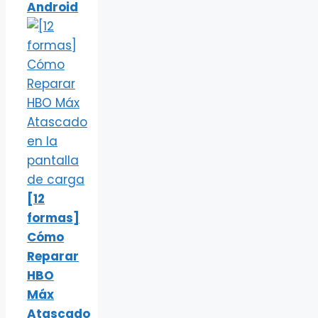
Android
[12
formas]
Cómo
Reparar
HBO
Máx
Atascado