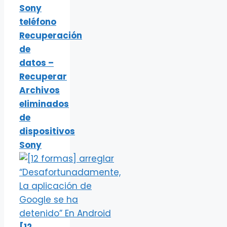
Sony
teléfono
Recuperación
de
datos –
Recuperar
Archivos
eliminados
de
dispositivos
Sony
[12