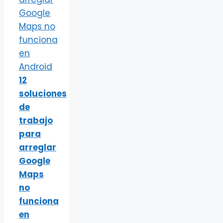
12
soluciones
de
trabajo
para
arreglar
Google
Maps
no
funciona
en