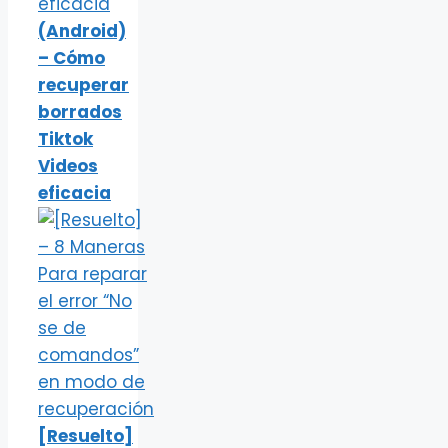
(Android)
– Cómo
recuperar
borrados
Tiktok
Videos
eficacia
[Resuelto]