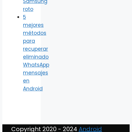
Samsung
roto
5
mejores
métodos
para
recuperar
eliminado
WhatsApp
mensajes
en
Android
Copyright 2020 - 2024
Android