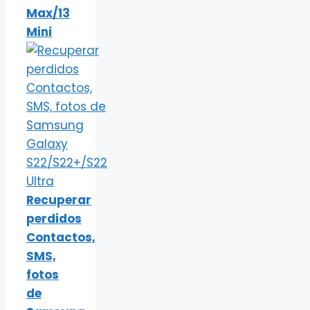
Max/13
Mini
Recuperar
perdidos
Contactos,
SMS,
fotos
de