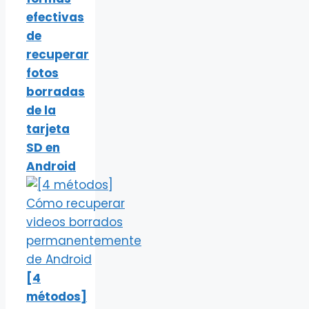
efectivas
de
recuperar
fotos
borradas
de la
tarjeta
SD en
Android
[4
métodos]