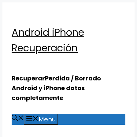
Skip
to
content
Android iPhone
Recuperación
RecuperarPerdida / Borrado
Android y iPhone datos
completamente
Menu