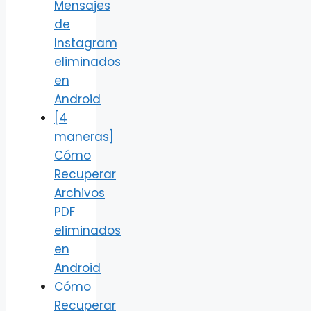
Mensajes
de
Instagram
eliminados
en
Android
[4
maneras]
Cómo
Recuperar
Archivos
PDF
eliminados
en
Android
Cómo
Recuperar