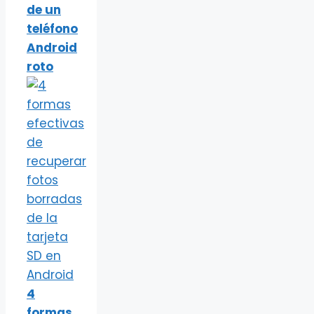
de un
teléfono
Android
roto
4
formas