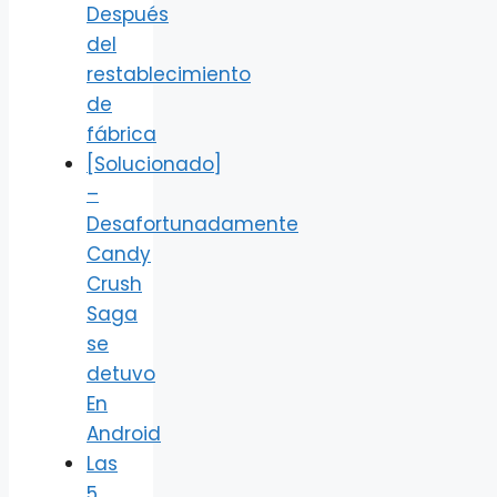
Después
del
restablecimiento
de
fábrica
[Solucionado]
–
Desafortunadamente
Candy
Crush
Saga
se
detuvo
En
Android
Las
5