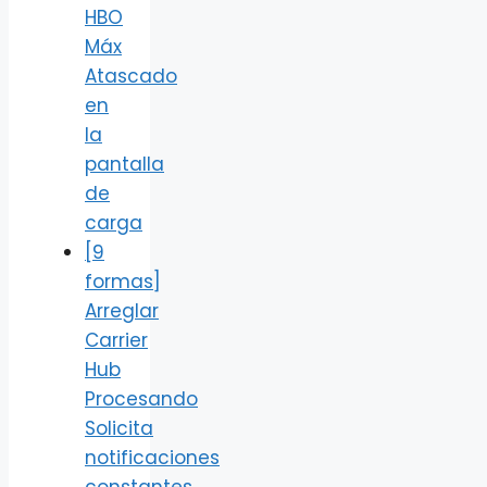
HBO
Máx
Atascado
en
la
pantalla
de
carga
[9
formas]
Arreglar
Carrier
Hub
Procesando
Solicita
notificaciones
constantes