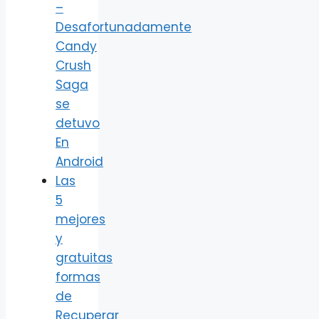
–
Desafortunadamente
Candy
Crush
Saga
se
detuvo
En
Android
Las
5
mejores
y
gratuitas
formas
de
Recuperar