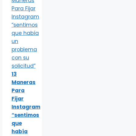
13
Maneras
Para
Fijar
Instagram
“sentimos
que
había