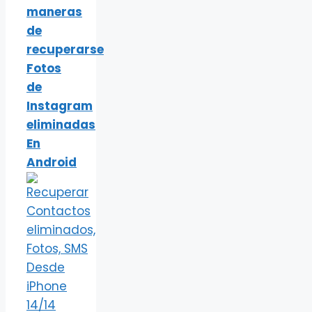
maneras
de
recuperarse
Fotos
de
Instagram
eliminadas
En
Android