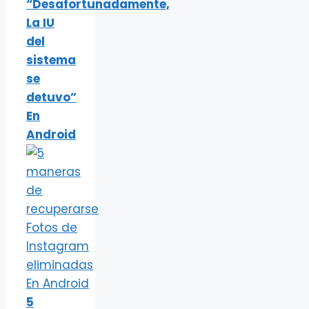
“Desafortunadamente,
La IU
del
sistema
se
detuvo”
En
Android
5