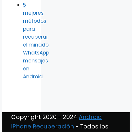
5
mejores
métodos
para
recuperar
eliminado
WhatsApp
mensajes
en
Android
Copyright 2020 - 2024
Android
iPhone Recuperación
- Todos los