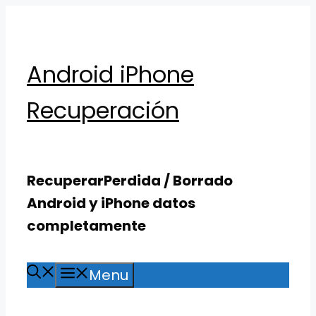
Skip
to
content
Android iPhone
Recuperación
RecuperarPerdida / Borrado
Android y iPhone datos
completamente
Menu