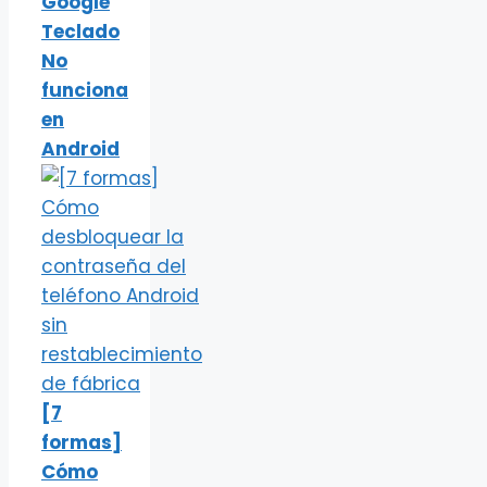
Google
Teclado
No
funciona
en
Android
[7
formas]
Cómo