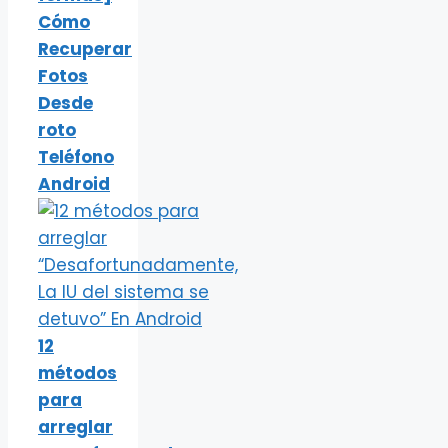
Cómo
Recuperar
Fotos
Desde
roto
Teléfono
Android
12
métodos
para
arreglar