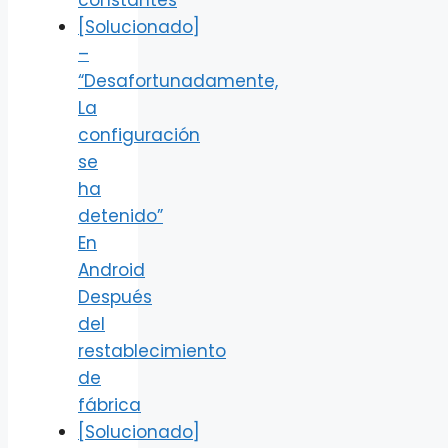
[Solucionado]
–
“Desafortunadamente,
La
configuración
se
ha
detenido”
En
Android
Después
del
restablecimiento
de
fábrica
[Solucionado]