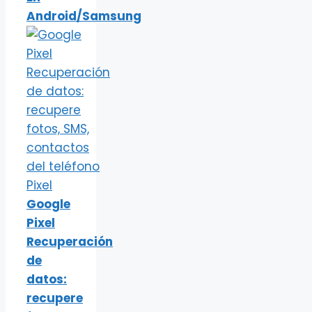
Android/Samsung
Google
Pixel
Recuperación
de
datos:
recupere