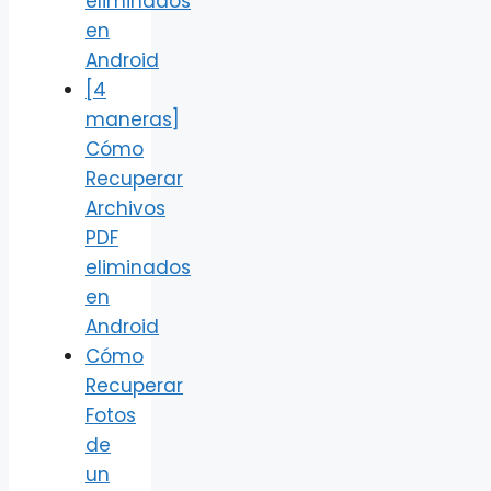
eliminados
en
Android
[4
maneras]
Cómo
Recuperar
Archivos
PDF
eliminados
en
Android
Cómo
Recuperar
Fotos
de
un