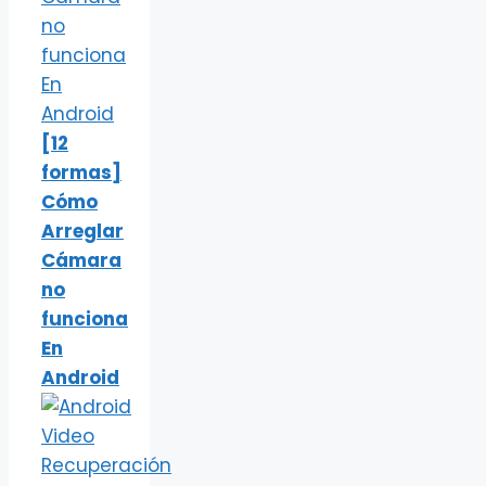
[12
formas]
Cómo
Arreglar
Cámara
no
funciona
En
Android