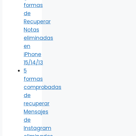
formas
de
Recuperar
Notas
eliminadas
en
iPhone
15/14/13
5
formas
comprobadas
de
recuperar
Mensajes
de
Instagram