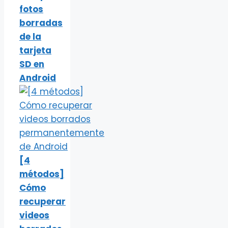
fotos
borradas
de la
tarjeta
SD en
Android
[4
métodos]
Cómo
recuperar
videos