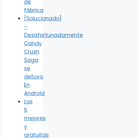
de
fábrica
[Solucionado]
–
Desafortunadamente
Candy
Crush
Saga
se
detuvo
En
Android
Las
5
mejores
y
gratuitas