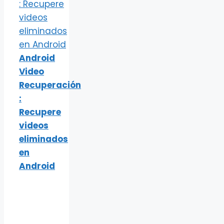
Android
Video
Recuperación
:
Recupere
videos
eliminados
en
Android