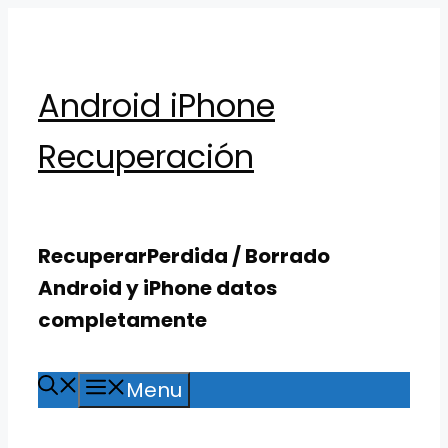
Skip
to
content
Android iPhone
Recuperación
RecuperarPerdida / Borrado
Android y iPhone datos
completamente
Menu