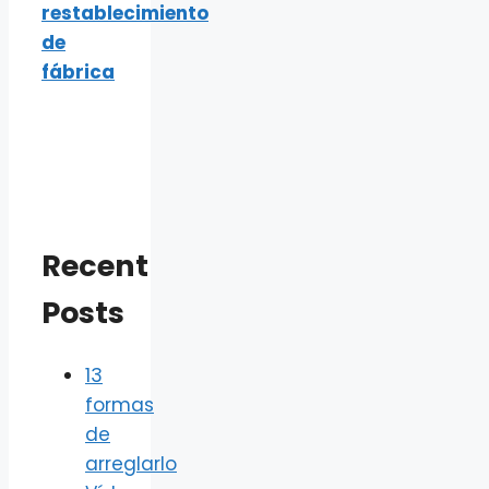
restablecimiento
de
fábrica
Recent
Posts
13
formas
de
arreglarlo