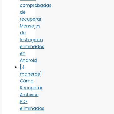
comprobadas
de
recuperar
Mensajes
de
Instagram
eliminados
en
Android
[4
maneras]
Cómo
Recuperar
Archivos
PDF
eliminados