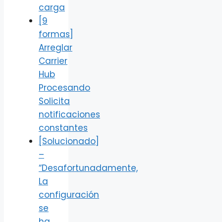
carga
[9
formas]
Arreglar
Carrier
Hub
Procesando
Solicita
notificaciones
constantes
[Solucionado]
–
“Desafortunadamente,
La
configuración
se
ha