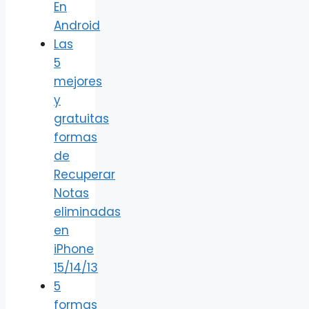
En
Android
Las
5
mejores
y
gratuitas
formas
de
Recuperar
Notas
eliminadas
en
iPhone
15/14/13
5
formas