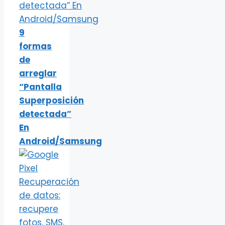
9
formas
de
arreglar
“Pantalla
Superposición
detectada”
En
Android/Samsung