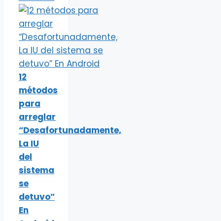
12
métodos
para
arreglar
“Desafortunadamente,
La IU
del
sistema
se
detuvo”
En