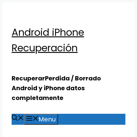
Skip
to
content
Android iPhone
Recuperación
RecuperarPerdida / Borrado
Android y iPhone datos
completamente
Menu