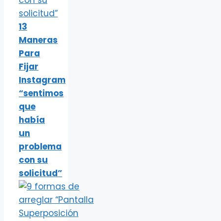
13
Maneras
Para
Fijar
Instagram
“sentimos
que
había
un
problema
con su
solicitud”