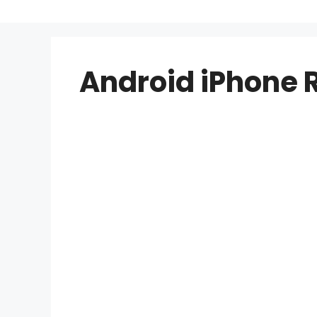
Android iPhone 
Android iPho
Ahora es fácil recuperar datos perdi
iPod Tou