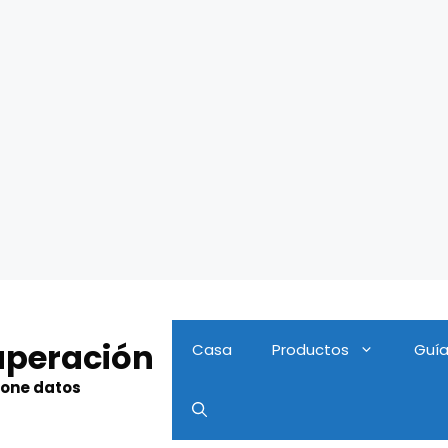
uperación
Casa
Productos
Guí
hone datos