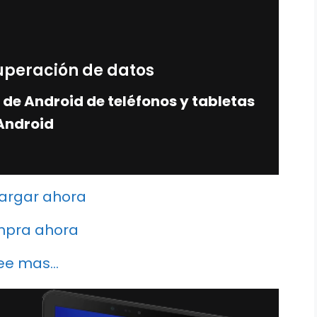
uperación de datos
de Android de teléfonos y tabletas
Android
argar ahora
pra ahora
ee mas...