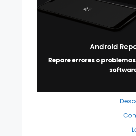
Android Repa
Repare errores o problemas
softwar
Desc
Com
L