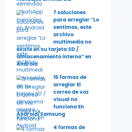
7 soluciones
para arreglar “Lo
sentimos, este
archivo
multimedia no
existe en su tarjeta SD /
almacenamiento interno” en
Android
15 formas de
arreglar El
correo de voz
visual no
funciona En
Android/Samsung
4 formas de