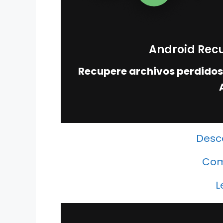
Android Rec
Recupere archivos perdidos 
Desc
Com
L