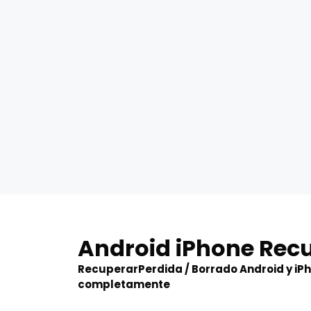
Skip
to
Android iPhone Rec
content
RecuperarPerdida / Borrado Android y iP
completamente