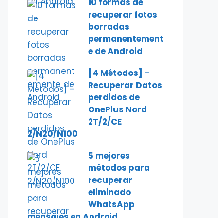
10 formas de
recuperar fotos
borradas
permanentement
e de Android
[4 Métodos] –
Recuperar Datos
perdidos de
OnePlus Nord
2T/2/CE
2/N20/N100
5 mejores
métodos para
recuperar
eliminado
WhatsApp
mensajes en Android