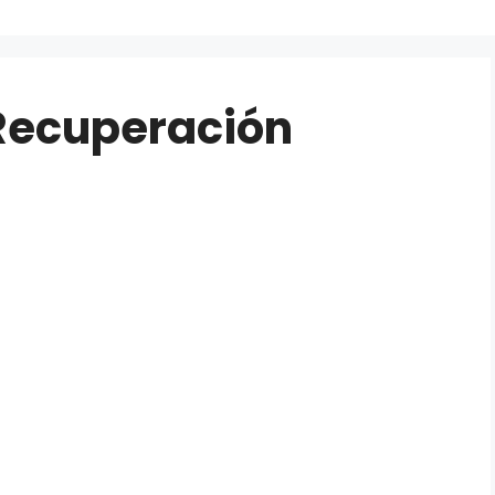
Recuperación
ne Recuperación
dos o eliminados de Android y iPhone / iPad /
ch sin respaldo.