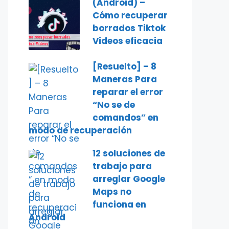
(Android) –
Cómo recuperar
borrados Tiktok
Videos eficacia
[Resuelto] – 8
Maneras Para
reparar el error
“No se de
comandos” en
modo de recuperación
12 soluciones de
trabajo para
arreglar Google
Maps no
funciona en
Android