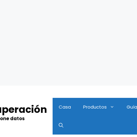
uperación
Casa
Productos
Guí
hone datos