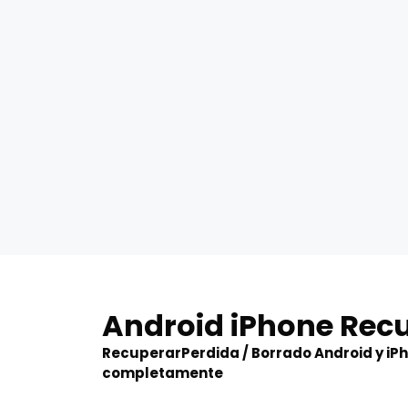
Skip
to
Android iPhone Rec
content
RecuperarPerdida / Borrado Android y iP
completamente