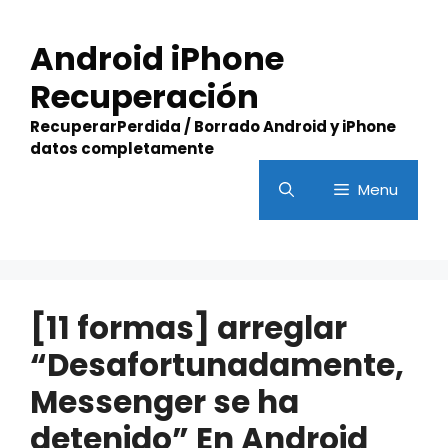
Skip
to
Android iPhone
content
Recuperación
RecuperarPerdida / Borrado Android y iPhone
datos completamente
Menu
[11 formas] arreglar
“Desafortunadamente,
Messenger se ha
detenido” En Android