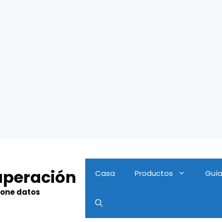
uperación
Casa
Productos
Guí
hone datos