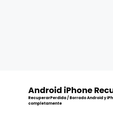
Skip
to
Android iPhone Rec
content
RecuperarPerdida / Borrado Android y iP
completamente