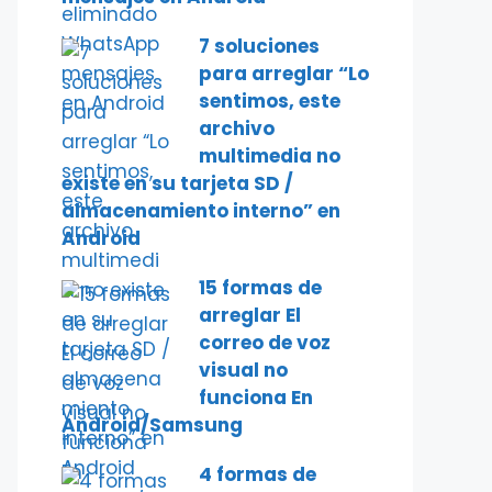
7 soluciones
para arreglar “Lo
sentimos, este
archivo
multimedia no
existe en su tarjeta SD /
almacenamiento interno” en
Android
15 formas de
arreglar El
correo de voz
visual no
funciona En
Android/Samsung
4 formas de