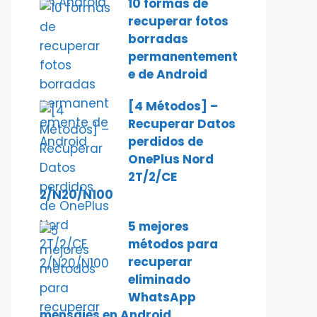
10 formas de
recuperar fotos
borradas
permanentement
e de Android
[4 Métodos] –
Recuperar Datos
perdidos de
OnePlus Nord
2T/2/CE
2/N20/N100
5 mejores
métodos para
recuperar
eliminado
WhatsApp
mensajes en Android