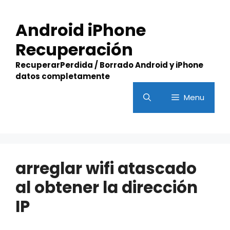
Skip
to
Android iPhone
content
Recuperación
RecuperarPerdida / Borrado Android y iPhone
datos completamente
Menu
arreglar wifi atascado
al obtener la dirección
IP