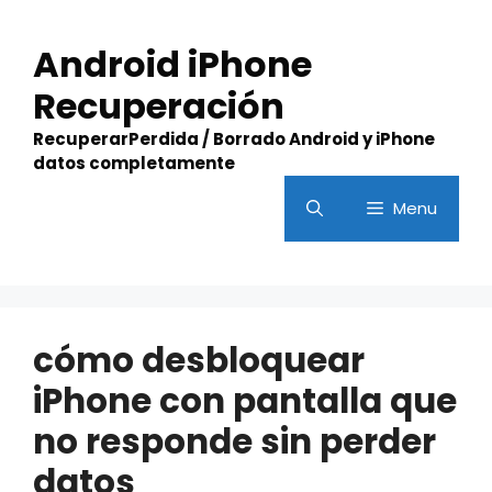
Skip
to
Android iPhone
content
Recuperación
RecuperarPerdida / Borrado Android y iPhone
datos completamente
Menu
cómo desbloquear
iPhone con pantalla que
no responde sin perder
datos