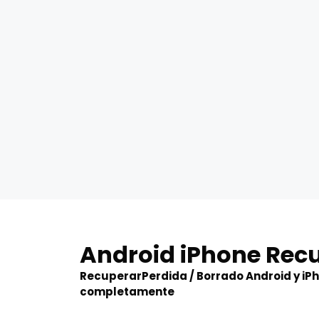
Skip
to
Android iPhone Rec
content
RecuperarPerdida / Borrado Android y iP
completamente