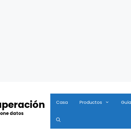
uperación
Casa
Productos
Guí
hone datos