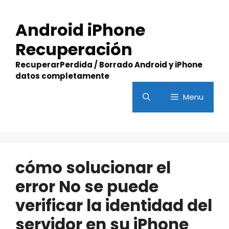
Skip
to
Android iPhone
content
Recuperación
RecuperarPerdida / Borrado Android y iPhone
datos completamente
Menu
cómo solucionar el
error No se puede
verificar la identidad del
servidor en su iPhone