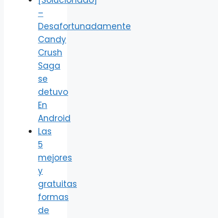
–
Desafortunadamente
Candy
Crush
Saga
se
detuvo
En
Android
Las
5
mejores
y
gratuitas
formas
de