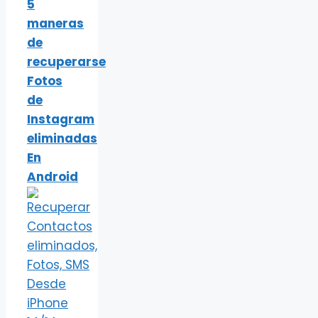
5
maneras
de
recuperarse
Fotos
de
Instagram
eliminadas
En
Android