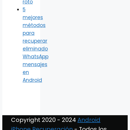
roto
5
mejores
métodos
para
recuperar
eliminado
WhatsApp
mensajes
en
Android
Copyright 2020 - 2024
Android
iPhone Recuperación
- Todos los