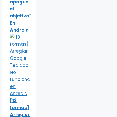
apague
el
objetivo”
En
Android
[13
formas]
Arreglar