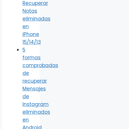
Recuperar
Notas
eliminadas
en
iPhone
15/14/13
5
formas
comprobadas
de
recuperar
Mensajes
de
Instagram
eliminados
en
Android