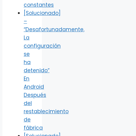
constantes
[Solucionado]
–
“Desafortunadamente,
La
configuración
se
ha
detenido”
En
Android
Después
del
restablecimiento
de
fábrica
[Solucionado]