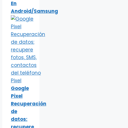
En
Android/Samsung
Google
Pixel
Recuperación
de
datos:
recupere