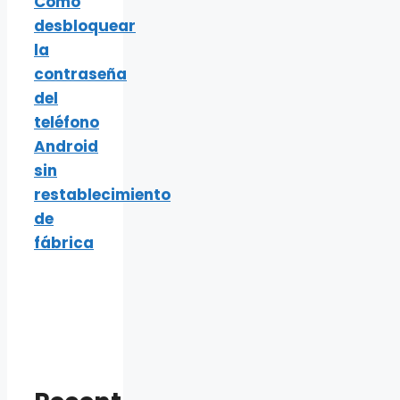
Cómo
desbloquear
la
contraseña
del
teléfono
Android
sin
restablecimiento
de
fábrica