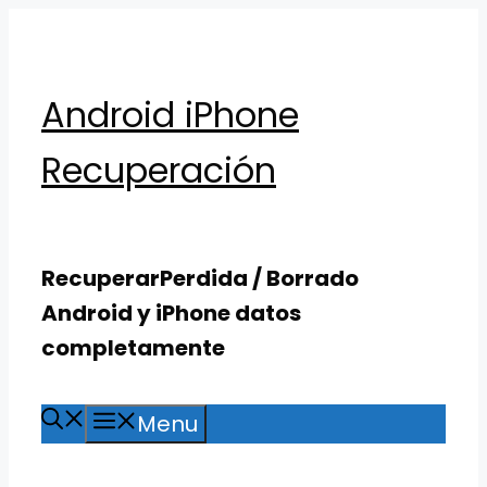
Skip
to
content
Android iPhone
Recuperación
RecuperarPerdida / Borrado
Android y iPhone datos
completamente
Menu