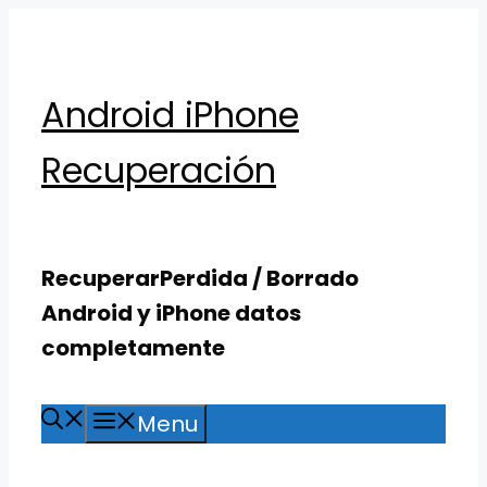
Skip
to
content
Android iPhone
Recuperación
RecuperarPerdida / Borrado
Android y iPhone datos
completamente
Menu