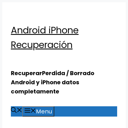
Skip
to
content
Android iPhone
Recuperación
RecuperarPerdida / Borrado
Android y iPhone datos
completamente
Menu