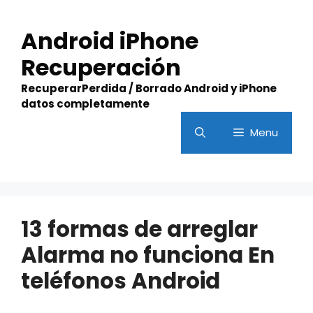
Skip
to
Android iPhone
content
Recuperación
RecuperarPerdida / Borrado Android y iPhone
datos completamente
Menu
13 formas de arreglar
Alarma no funciona En
teléfonos Android