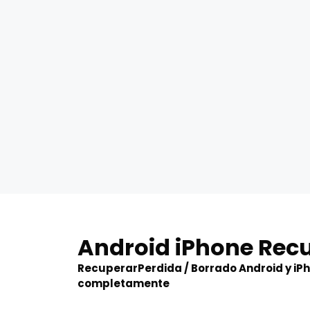
Skip
to
Android iPhone Rec
content
RecuperarPerdida / Borrado Android y iP
completamente