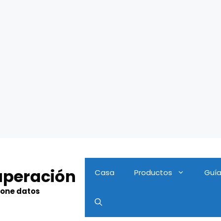
uperación
Casa
Productos
Guí
hone datos