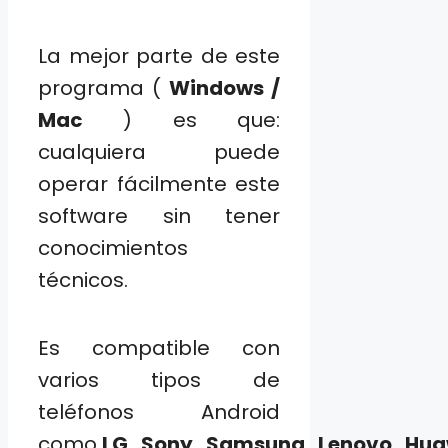
La mejor parte de este
programa (
Windows /
Mac
) es que:
cualquiera puede
operar fácilmente este
software sin tener
conocimientos
técnicos.
Es compatible con
varios tipos de
teléfonos Android
como
LG
,
Sony
,
Samsung
,
Lenovo
,
Hua