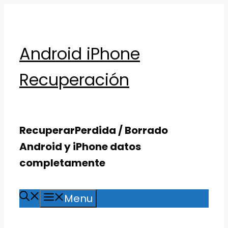
Skip
to
content
Android iPhone
Recuperación
RecuperarPerdida / Borrado
Android y iPhone datos
completamente
Menu