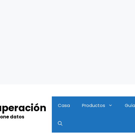
uperación
Casa
Productos
Guí
hone datos