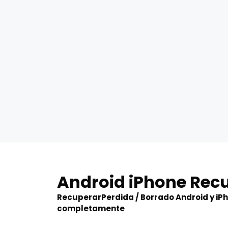
Skip
to
Android iPhone Rec
content
RecuperarPerdida / Borrado Android y iP
completamente