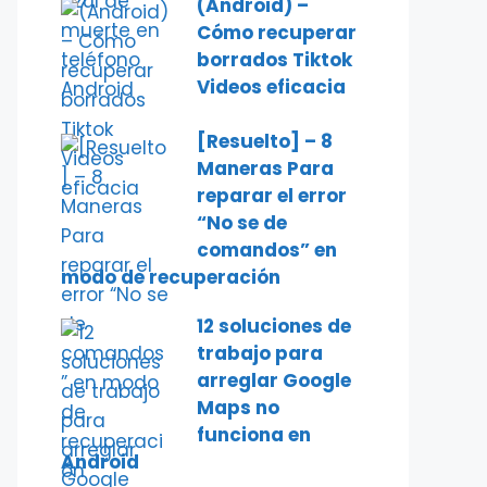
(Android) –
Cómo recuperar
borrados Tiktok
Videos eficacia
[Resuelto] – 8
Maneras Para
reparar el error
“No se de
comandos” en
modo de recuperación
12 soluciones de
trabajo para
arreglar Google
Maps no
funciona en
Android